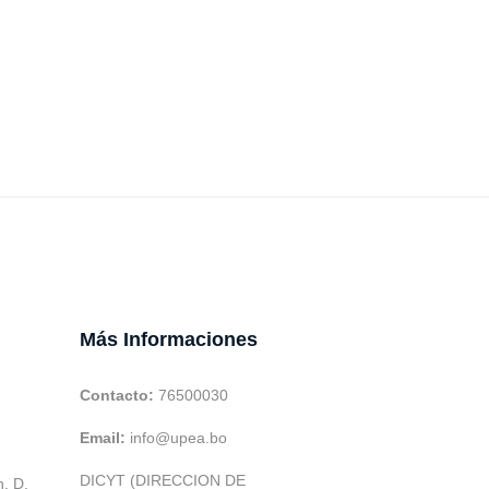
Más Informaciones
Contacto:
76500030
Email:
info@upea.bo
DICYT (DIRECCION DE
h. D.