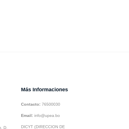
Más Informaciones
Contacto:
76500030
Email:
info@upea.bo
DICYT (DIRECCION DE
h. D.