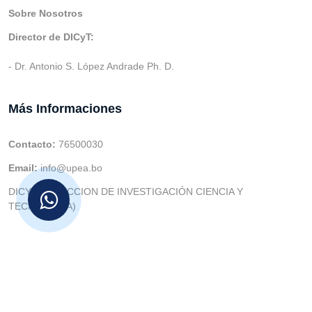
Sobre Nosotros
Director de DICyT:
- Dr. Antonio S. López Andrade Ph. D.
Más Informaciones
Contacto:
76500030
Email:
info@upea.bo
DICYT (DIRECCION DE INVESTIGACIÓN CIENCIA Y
TECNOLOGIA)
© v.1 en 2021 Dev. Varios SIE::: v3.0 Act.2024 Dev: (Gabriel