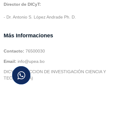
Director de DICyT:
- Dr. Antonio S. López Andrade Ph. D.
Más Informaciones
Contacto:
76500030
Email:
info@upea.bo
DICYT (DIRECCION DE INVESTIGACIÓN CIENCIA Y
TECNOLOGIA)
© v.1 en 2021 Dev. Varios SIE::: v3.0 Act.2024 Dev: (Gabriel
Limachi Misme) |
U.P.E.A
|
UTIC -
| 2026