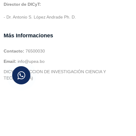
Director de DICyT:
- Dr. Antonio S. López Andrade Ph. D.
Más Informaciones
Contacto:
76500030
Email:
info@upea.bo
DICYT (DIRECCION DE INVESTIGACIÓN CIENCIA Y
TECNOLOGIA)
© v.1 en 2021 Dev. Varios SIE::: v3.0 Act.2024 Dev: (Gabriel
Limachi Misme) |
U.P.E.A
|
UTIC -
| 2026