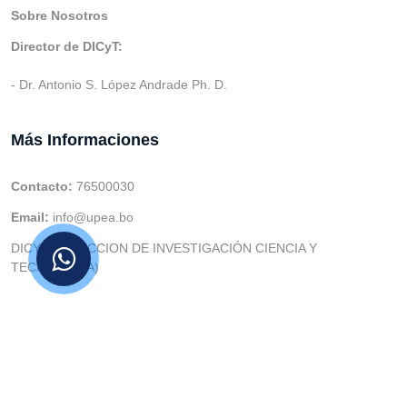
Sobre Nosotros
Director de DICyT:
- Dr. Antonio S. López Andrade Ph. D.
Más Informaciones
Contacto:
76500030
Email:
info@upea.bo
DICYT (DIRECCION DE INVESTIGACIÓN CIENCIA Y
TECNOLOGIA)
© v.1 en 2021 Dev. Varios SIE::: v3.0 Act.2024 Dev: (Gabriel