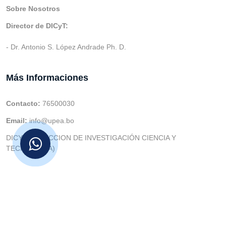
Sobre Nosotros
Director de DICyT:
- Dr. Antonio S. López Andrade Ph. D.
Más Informaciones
Contacto:
76500030
Email:
info@upea.bo
DICYT (DIRECCION DE INVESTIGACIÓN CIENCIA Y
TECNOLOGIA)
© v.1 en 2021 Dev. Varios SIE::: v3.0 Act.2024 Dev: (Gabriel