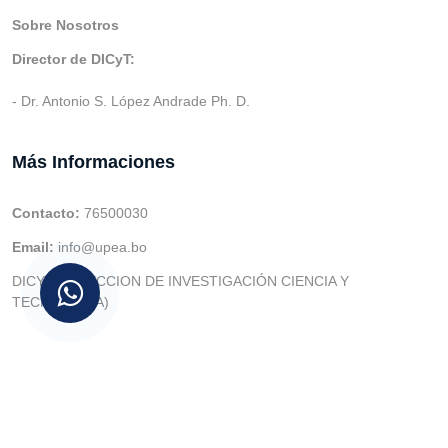
Sobre Nosotros
Director de DICyT:
- Dr. Antonio S. López Andrade Ph. D.
Más Informaciones
Contacto:
76500030
Email:
info@upea.bo
DICYT (DIRECCION DE INVESTIGACIÓN CIENCIA Y
TECNOLOGIA)
© v.1 en 2021 Dev. Varios SIE::: v3.0 Act.2024 Dev: (Gabriel